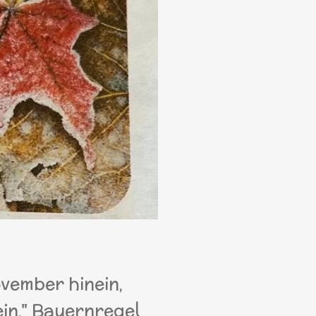
vember hinein,
ein." Bauernregel