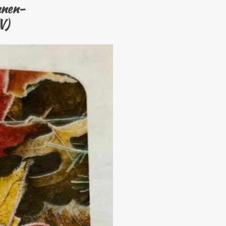
nnen-
V)