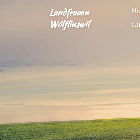
Zum
Landfrauen
H
Hauptinhalt
Wölflinswil
Li
springen