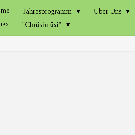
ome
Jahresprogramm
Über Uns
nks
"Chrüsimüsi"